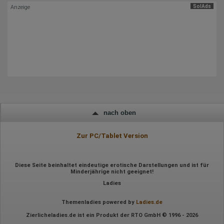
SolAds
Anzeige
Hotjar
Wir nutzen Hotjar als Webanalysedient. Es wird verwendet, um
Daten über das Benutzerverhalten zu sammeln. Hotjar kann
auch im Rahmen von Umfragen und Feedbackfunktionen, die
auf unserer Website eingebunden sind, von Ihnen bereitgestellte
Informationen verarbeiten.
Herausgeber:
Hotjar Limited, Malta
Erhobene Daten:
Datum und Uhrzeit des Besuchs
nach oben
Gerätetyp
Geografischer Standort
IP-Adresse
Zur PC/Tablet Version
Mausbewegungen
Besuchte Seiten
Referrer URL
Diese Seite beinhaltet eindeutige erotische Darstellungen und ist für
Bildschirmauflösung
Minderjährige nicht geeignet!
Eindeutige Gerätekennung
Sprachinformationen
Ladies
Gerätebestriebssystem
Browser-Typ
Themenladies powered by
Ladies.de
Klicks
Domain-Name
Zierlicheladies.de ist ein Produkt der RTO GmbH © 1996 - 2026
Eindeutige Benutzerkennung