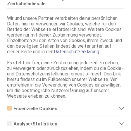
Zierlicheladies.de
Geschlecht:
weiblich
Körpergröße:
166 cm
Wir und unsere Partner verarbeiten deine persönlichen
Daten, hierfür verwenden wir Cookies, welche für den
Oberweite:
75 B
Betrieb der Webseite erforderlich sind. Weitere Cookies
Typ:
mitteleuropäisch
werden nur mit deiner Zustimmung verwendet.
KF:
34/36
Einzelheiten zu den Arten von Cookies, ihrem Zweck und
Intimbereich:
total rasiert
den beteiligten Stellen findest du weiter unten auf
dieser Seite und in der
Datenschutzerklärung
.
Haare:
schwarz, rückenlang, glatt
Augen:
braun
Es steht dir frei, deine Zustimmung jederzeit zu geben,
Haut:
mittel
zu verweigern oder zurückzuziehen, indem du die Cookie-
und Datenschutzeinstellungen erneut öffnest. Den Link
Körperschmuck:
Tattoos
hierzu findest du im Fußbereich unserer Webseite. Wir
Verkehr:
GV
empfehlen in die Verwendung von Cookies einzuwilligen,
Franz.
um die bestmögliche Nutzererfahrung auf unserer
Franz. bei Ihr
Webseite erleben zu können.
Franz. beidseitig
Span. / BV
Essenzielle Cookies
Service für:
Herren
Essenzielle Cookies sind alle notwendigen Cookies, die für den
Service:
Schmusen, Kuscheln
Betrieb der Webseite notwendig sind, indem Grundfunktionen
Körperküsse
Analyse/Statistiken
ermöglicht werden. Die Webseite kann ohne diese Cookies nicht
EL
richtig funktionieren.
Analyse- bzw. Statistikcookies sind Cookies, die der Analyse der