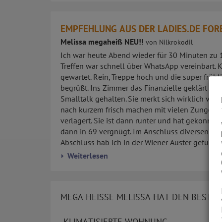
EMPFEHLUNG AUS DER LADIES.DE FO
Melissa megaheiß NEU!!
von Nilkrokodil
Ich war heute Abend wieder für 30 Minuten zu 
Treffen war schnell über WhatsApp vereinbart. K
gewartet. Rein, Treppe hoch und die super fröhl
begrüßt. Ins Zimmer das Finanzielle geklärt un
Smalltalk gehalten. Sie merkt sich wirklich viel
nach kurzem frisch machen mit vielen Zungenk
verlagert. Sie ist dann runter und hat gekonnt
dann in 69 vergnügt. Im Anschluss diversen S
Abschluss hab ich in der Wiener Auster gefunden.
Weiterlesen
MEGA HEISSE MELISSA HAT DEN BESTEN
-KLIMATISIERTE WOHNUNG-