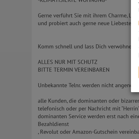
Gerne verführt Sie mit ihrem Charme, Lie
und probiert auch gerne neue Liebestech
Komm schnell und lass Dich verwöhnen!
ALLES NUR MIT SCHUTZ
BITTE TERMIN VEREINBAREN
Unbekannte Telnr. werden nicht angeno
alle Kunden, die dominanten oder bizarre
telefonisch oder per Nachricht mit "Herrin
dominanten Service werden erst nach ein
Bezahldienst
, Revolut oder Amazon-Gutschein vereinba