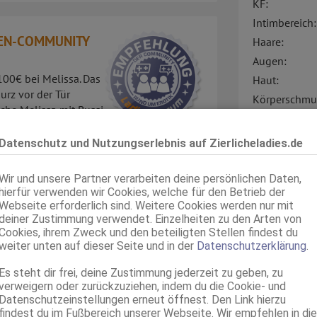
KF:
Intimbereich:
REN-COMMUNITY
Haare:
Augen:
100€ bei Melissa. Das
Haut:
urz vor der Tür
Körperschmu
iche Melissa mit Bussi
d super netten
Sprachen:
e Dinge die man ihr erzählt. wir haben uns
Datenschutz und Nutzungserlebnis auf Zierlicheladies.de
üssen angeheizt und dann auf das Bett
Verkehr:
 einen roten Gummi aufezogen. Wir haben
Wir und unsere Partner verarbeiten deine persönlichen Daten,
tellungen durchgeführt und meinen
hierfür verwenden wir Cookies, welche für den Betrieb der
 Ich habe heftig die weiße S***e ins ...
Webseite erforderlich sind. Weitere Cookies werden nur mit
deiner Zustimmung verwendet. Einzelheiten zu den Arten von
Cookies, ihrem Zweck und den beteiligten Stellen findest du
weiter unten auf dieser Seite und in der
Datenschutzerklärung
.
Service für:
Es steht dir frei, deine Zustimmung jederzeit zu geben, zu
 SERVICE IN DER STADT
Service:
verweigern oder zurückzuziehen, indem du die Cookie- und
Datenschutzeinstellungen erneut öffnest. Den Link hierzu
findest du im Fußbereich unserer Webseite. Wir empfehlen in die