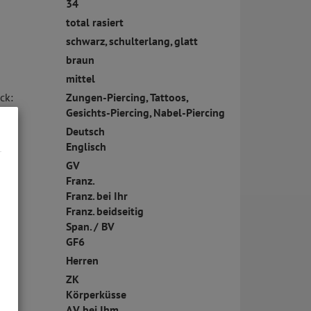
34
total rasiert
schwarz, schulterlang, glatt
braun
mittel
ck:
Zungen-Piercing, Tattoos,
Gesichts-Piercing, Nabel-Piercing
Deutsch
Englisch
GV
Franz.
Franz. bei Ihr
Franz. beidseitig
Span. / BV
GF6
Herren
ZK
Körperküsse
AV bei Ihm