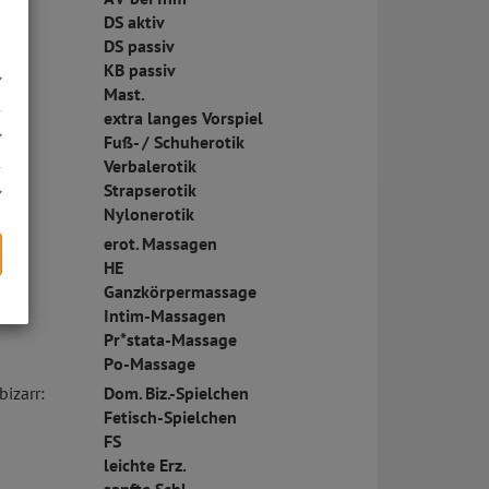
DS aktiv
DS passiv
KB passiv
Mast.
extra langes Vorspiel
Fuß- / Schuherotik
Verbalerotik
Strapserotik
Nylonerotik
erot. Massagen
HE
Ganzkörpermassage
Intim-Massagen
s
Pr*stata-Massage
Po-Massage
bizarr:
Dom. Biz.-Spielchen
Fetisch-Spielchen
FS
leichte Erz.