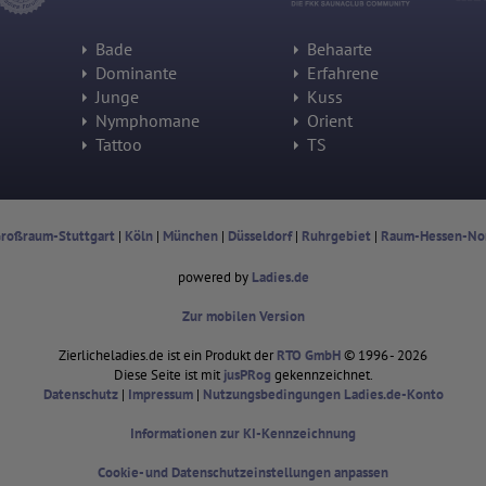
oder hat er sie komplett verlassen?
Wie lange blieb der Besucher?
Bade
Behaarte
Ort der Verarbeitung:
Europäische Union & USA
Dominante
Erfahrene
Junge
Kuss
Hotjar
Nymphomane
Orient
Wir nutzen Hotjar als Webanalysedient. Es wird verwendet, um Daten
Tattoo
TS
über das Benutzerverhalten zu sammeln. Hotjar kann auch im
Rahmen von Umfragen und Feedbackfunktionen, die auf unserer
Website eingebunden sind, von Ihnen bereitgestellte Informationen
verarbeiten.
roßraum-Stuttgart
|
Köln
|
München
|
Düsseldorf
|
Ruhrgebiet
|
Raum-Hessen-No
Herausgeber:
Hotjar Limited, Malta
powered by
Ladies.de
Erhobene Daten:
Datum und Uhrzeit des Besuchs
Zur mobilen Version
Gerätetyp
Geografischer Standort
Zierlicheladies.de ist ein Produkt der
RTO GmbH
© 1996 - 2026
IP-Adresse
Diese Seite ist mit
jusPRog
gekennzeichnet.
Mausbewegungen
Besuchte Seiten
Datenschutz
|
Impressum
|
Nutzungsbedingungen Ladies.de-Konto
Referrer URL
Bildschirmauflösung
Informationen zur KI-Kennzeichnung
Eindeutige Gerätekennung
Sprachinformationen
Cookie- und Datenschutzeinstellungen anpassen
Gerätebestriebssystem