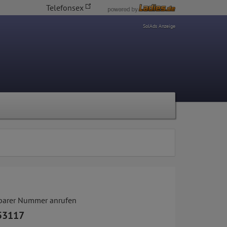
Telefonsex
SolAds Anzeige
tbarer Nummer anrufen
53117