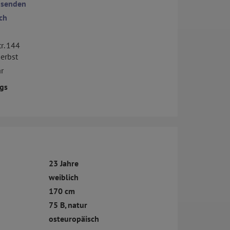
 senden
ch
r. 144
Herbst
r
gs
23 Jahre
weiblich
170 cm
75 B, natur
osteuropäisch