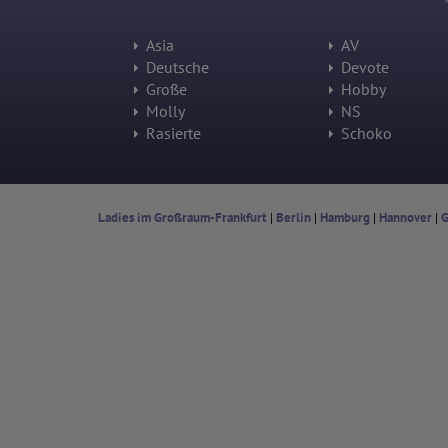
Asia
AV
Deutsche
Devote
Große
Hobby
Molly
NS
Rasierte
Schoko
Ladies im Großraum-Frankfurt
|
Berlin
|
Hamburg
|
Hannover
|
G