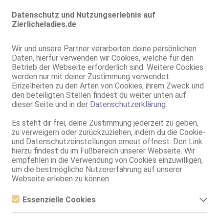
Geschlecht:
weiblich
Körpergröße:
168 cm
Datenschutz und Nutzungserlebnis auf
Oberweite:
75 C
Zierlicheladies.de
Typ:
deutsch
KF:
34
Wir und unsere Partner verarbeiten deine persönlichen
Daten, hierfür verwenden wir Cookies, welche für den
Gewicht:
50 kg
Betrieb der Webseite erforderlich sind. Weitere Cookies
Schuhgröße:
35
werden nur mit deiner Zustimmung verwendet.
Intimbereich:
total rasiert
Einzelheiten zu den Arten von Cookies, ihrem Zweck und
Haare:
blond, schulterlang
den beteiligten Stellen findest du weiter unten auf
dieser Seite und in der
Datenschutzerklärung
.
Augen:
grün
Haut:
hell
Es steht dir frei, deine Zustimmung jederzeit zu geben,
Körperschmuck:
Nabel-Piercing
zu verweigern oder zurückzuziehen, indem du die Cookie-
Sprachen:
Deutsch
und Datenschutzeinstellungen erneut öffnest. Den Link
Englisch
hierzu findest du im Fußbereich unserer Webseite. Wir
Spanisch
empfehlen in die Verwendung von Cookies einzuwilligen,
um die bestmögliche Nutzererfahrung auf unserer
Verkehr:
GV
Webseite erleben zu können.
Franz.
Franz. bei Ihr
Franz. beidseitig
Essenzielle Cookies
Span. / BV
Essenzielle Cookies sind alle notwendigen Cookies, die für den
GF6