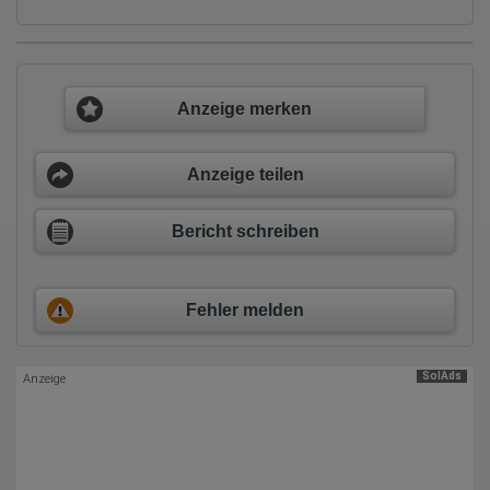
volle IP-Adresse an einen Server von Google in den USA
übertragen und dort gekürzt. Die von dem Browser des Nutzers
übermittelte IP-Adresse wird nicht mit anderen Daten von Google
zusammengeführt.
Erhobene Informationen zum Besucherverhalten sind folgende:
Anzeige merken
Herkunft (Land und Stadt)
Sprache
Betriebssystem
Anzeige teilen
Gerät (PC, Tablet-PC oder Smartphone)
Browser und alle verwendeten Add-ons
Auflösung des Computers
Bericht schreiben
Besucherquelle (Facebook, Suchmaschine oder
verweisende Webseite)
Welche Dateien wurden heruntergeladen?
Welche Videos angeschaut?
Fehler melden
Wurden Werbebanner angeklickt?
Wohin ging der Besucher? Klickte er auf weitere Seiten des
Portals oder hat er sie komplett verlassen?
Wie lange blieb der Besucher?
SolAds
Anzeige
Ort der Verarbeitung:
Europäische Union & USA
Hotjar
Wir nutzen Hotjar als Webanalysedient. Es wird verwendet, um