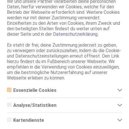
Wir und unsere Partner verarbeiten deine persönlichen
Alter:
23 Jahre
Daten, hierfür verwenden wir Cookies, welche für den
Geschlecht:
weiblich
Betrieb der Webseite erforderlich sind. Weitere Cookies
Körpergröße:
150 cm
werden nur mit deiner Zustimmung verwendet.
Einzelheiten zu den Arten von Cookies, ihrem Zweck und
Oberweite:
85 C, fest
den beteiligten Stellen findest du weiter unten auf
Typ:
Latina
dieser Seite und in der
Datenschutzerklärung
.
Herkunft:
Kolumbien
KF:
32
Es steht dir frei, deine Zustimmung jederzeit zu geben,
zu verweigern oder zurückzuziehen, indem du die Cookie-
Intimbereich:
total rasiert
und Datenschutzeinstellungen erneut öffnest. Den Link
Haare:
dunkelbraun, rückenlang, glatt
hierzu findest du im Fußbereich unserer Webseite. Wir
Augen:
braun
empfehlen in die Verwendung von Cookies einzuwilligen,
Haut:
hell
um die bestmögliche Nutzererfahrung auf unserer
Webseite erleben zu können.
Sprachen:
Spanisch
Verkehr:
GV
Essenzielle Cookies
Franz.
Franz. bei Ihr
Essenzielle Cookies sind alle notwendigen Cookies, die für den
Franz. beidseitig
Betrieb der Webseite notwendig sind, indem Grundfunktionen
Analyse/Statistiken
ermöglicht werden. Die Webseite kann ohne diese Cookies nicht
Span. / BV
richtig funktionieren.
Analyse- bzw. Statistikcookies sind Cookies, die der Analyse der
Service für:
Herren
Webseiten-Nutzung und der Erstellung von anonymisierten
Kartendienste
Service:
Schmusen, Kuscheln
Zugriffsstatistiken dienen. Sie helfen den Webseiten-Besitzern zu
Körperküsse
verstehen, wie Besucher mit Webseiten interagieren, indem
Google Maps