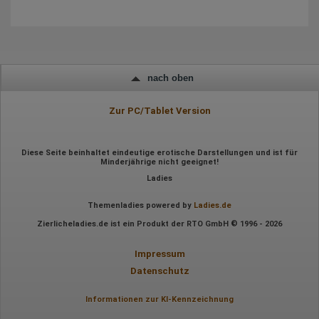
Daten über das Benutzerverhalten zu sammeln. Hotjar kann
auch im Rahmen von Umfragen und Feedbackfunktionen, die
auf unserer Website eingebunden sind, von Ihnen bereitgestellte
Informationen verarbeiten.
Herausgeber:
Hotjar Limited, Malta
nach oben
Erhobene Daten:
Zur PC/Tablet Version
Datum und Uhrzeit des Besuchs
Gerätetyp
Geografischer Standort
IP-Adresse
Diese Seite beinhaltet eindeutige erotische Darstellungen und ist für
Mausbewegungen
Minderjährige nicht geeignet!
Besuchte Seiten
Ladies
Referrer URL
Bildschirmauflösung
Themenladies powered by
Ladies.de
Eindeutige Gerätekennung
Sprachinformationen
Zierlicheladies.de ist ein Produkt der RTO GmbH © 1996 - 2026
Gerätebestriebssystem
Browser-Typ
Klicks
Impressum
Domain-Name
Datenschutz
Eindeutige Benutzerkennung
Antworten auf Umfragen
Informationen zur KI-Kennzeichnung
Ort der Verarbeitung: